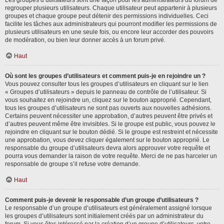
Les groupes d’utilisateurs sont une façon pour les administrateurs du forum de
regrouper plusieurs utilisateurs. Chaque utilisateur peut appartenir à plusieurs
groupes et chaque groupe peut détenir des permissions individuelles. Ceci
facilite les tâches aux administrateurs qui pourront modifier les permissions de
plusieurs utilisateurs en une seule fois, ou encore leur accorder des pouvoirs
de modération, ou bien leur donner accès à un forum privé.
Haut
Où sont les groupes d’utilisateurs et comment puis-je en rejoindre un ?
Vous pouvez consulter tous les groupes d’utilisateurs en cliquant sur le lien
« Groupes d’utilisateurs » depuis le panneau de contrôle de l’utilisateur. Si
vous souhaitez en rejoindre un, cliquez sur le bouton approprié. Cependant,
tous les groupes d’utilisateurs ne sont pas ouverts aux nouvelles adhésions.
Certains peuvent nécessiter une approbation, d’autres peuvent être privés et
d’autres peuvent même être invisibles. Si le groupe est public, vous pouvez le
rejoindre en cliquant sur le bouton dédié. Si le groupe est restreint et nécessite
une approbation, vous devez cliquer également sur le bouton approprié. Le
responsable du groupe d’utilisateurs devra alors approuver votre requête et
pourra vous demander la raison de votre requête. Merci de ne pas harceler un
responsable de groupe s’il refuse votre demande.
Haut
Comment puis-je devenir le responsable d’un groupe d’utilisateurs ?
Le responsable d’un groupe d’utilisateurs est généralement assigné lorsque
les groupes d’utilisateurs sont initialement créés par un administrateur du