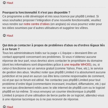
Haut
Pourquoi la fonctionnalité X n’est pas disponible ?
Ce programme a été développé et mis sous licence par phpBB Limited. Si
vous souhaitez proposer l’intégration d’une nouvelle fonctionnalité, veuillez
vous rendre sur
notre centre d’idées
(en anglais) où vous pourrez voter pour
les idées soumises par d’autres utilisateurs et suggérer les vôtres.
Haut
Qui dois-je contacter à propos de problèmes d’abus ou d’ordres légaux liés
à ce forum ?
Tous les administrateurs listés sur la page « L’équipe » devraient être un
contact approprié concernant ces problèmes. Si vous n’obtenez aucune
réponse de leur part, vous devriez alors contacter le propriétaire du domaine
(dont les informations sont disponibles grâce à
une requête WHOIS
), ou, si
celui-ci fonctionne sur un service gratuit (comme Yahoo, Free, etc.), le service
de gestion des abus. Veuillez noter que phpBB Limited n’a absolument aucune
juridiction et ne peut en aucun cas être tenu comme responsable de comment,
où et par qui ce forum est utilisé. Ne contactez pas phpBB Limited pour tout
problème d’ordre légal (commentaire incessant, insultant, diffamatoire, etc.) qui
ne sont pas directement reliés avec le site internet de phpBB.com ou le logiciel
phpBB en lui-même. Si vous envoyez un courrier électronique à phpBB
Limited à propos d’une utilisation de tierce partie de ce logiciel, attendez-vous
à une réponse laconique ou à ne pas recevoir de réponse.
Haut