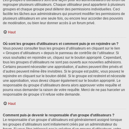
Les groupes d’utilisateurs sont une façon pour les administrateurs du forum de
regrouper plusieurs utilisateurs. Chaque utilisateur peut appartenir à plusieurs
groupes et chaque groupe peut détenir des permissions individuelles. Ceci
facilite les tâches aux administrateurs qui pourront modifier les permissions de
plusieurs utilisateurs en une seule fois, ou encore leur accorder des pouvoirs
de modération, ou bien leur donner accès à un forum privé.
Haut
Où sont les groupes d’utilisateurs et comment puis-je en rejoindre un ?
Vous pouvez consulter tous les groupes d’utilisateurs en cliquant sur le lien
« Groupes d’utilisateurs » depuis le panneau de contrôle de l’utilisateur. Si
vous souhaitez en rejoindre un, cliquez sur le bouton approprié. Cependant,
tous les groupes d’utilisateurs ne sont pas ouverts aux nouvelles adhésions.
Certains peuvent nécessiter une approbation, d’autres peuvent être privés et
d’autres peuvent même être invisibles. Si le groupe est public, vous pouvez le
rejoindre en cliquant sur le bouton dédié. Si le groupe est restreint et nécessite
une approbation, vous devez cliquer également sur le bouton approprié. Le
responsable du groupe d’utilisateurs devra alors approuver votre requête et
pourra vous demander la raison de votre requête. Merci de ne pas harceler un
responsable de groupe s’il refuse votre demande.
Haut
Comment puis-je devenir le responsable d’un groupe d’utilisateurs ?
Le responsable d’un groupe d’utilisateurs est généralement assigné lorsque
les groupes d’utilisateurs sont initialement créés par un administrateur du