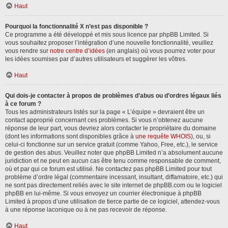
Haut
Pourquoi la fonctionnalité X n’est pas disponible ?
Ce programme a été développé et mis sous licence par phpBB Limited. Si
vous souhaitez proposer l’intégration d’une nouvelle fonctionnalité, veuillez
vous rendre sur
notre centre d’idées
(en anglais) où vous pourrez voter pour
les idées soumises par d’autres utilisateurs et suggérer les vôtres.
Haut
Qui dois-je contacter à propos de problèmes d’abus ou d’ordres légaux liés
à ce forum ?
Tous les administrateurs listés sur la page « L’équipe » devraient être un
contact approprié concernant ces problèmes. Si vous n’obtenez aucune
réponse de leur part, vous devriez alors contacter le propriétaire du domaine
(dont les informations sont disponibles grâce à
une requête WHOIS
), ou, si
celui-ci fonctionne sur un service gratuit (comme Yahoo, Free, etc.), le service
de gestion des abus. Veuillez noter que phpBB Limited n’a absolument aucune
juridiction et ne peut en aucun cas être tenu comme responsable de comment,
où et par qui ce forum est utilisé. Ne contactez pas phpBB Limited pour tout
problème d’ordre légal (commentaire incessant, insultant, diffamatoire, etc.) qui
ne sont pas directement reliés avec le site internet de phpBB.com ou le logiciel
phpBB en lui-même. Si vous envoyez un courrier électronique à phpBB
Limited à propos d’une utilisation de tierce partie de ce logiciel, attendez-vous
à une réponse laconique ou à ne pas recevoir de réponse.
Haut