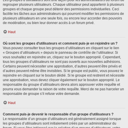
Les groupes d’utilisateurs sont une façon pour les administrateurs du forum de
regrouper plusieurs utilisateurs. Chaque utilisateur peut appartenir à plusieurs
groupes et chaque groupe peut détenir des permissions individuelles. Ceci
facilite les tâches aux administrateurs qui pourront modifier les permissions de
plusieurs utilisateurs en une seule fois, ou encore leur accorder des pouvoirs
de modération, ou bien leur donner accès à un forum privé.
Haut
Où sont les groupes d’utilisateurs et comment puis-je en rejoindre un ?
Vous pouvez consulter tous les groupes d’utilisateurs en cliquant sur le lien
« Groupes d’utilisateurs » depuis le panneau de contrôle de l’utilisateur. Si
vous souhaitez en rejoindre un, cliquez sur le bouton approprié. Cependant,
tous les groupes d’utilisateurs ne sont pas ouverts aux nouvelles adhésions.
Certains peuvent nécessiter une approbation, d’autres peuvent être privés et
d’autres peuvent même être invisibles. Si le groupe est public, vous pouvez le
rejoindre en cliquant sur le bouton dédié. Si le groupe est restreint et nécessite
une approbation, vous devez cliquer également sur le bouton approprié. Le
responsable du groupe d’utilisateurs devra alors approuver votre requête et
pourra vous demander la raison de votre requête. Merci de ne pas harceler un
responsable de groupe s’il refuse votre demande.
Haut
Comment puis-je devenir le responsable d’un groupe d’utilisateurs ?
Le responsable d’un groupe d’utilisateurs est généralement assigné lorsque
les groupes d’utilisateurs sont initialement créés par un administrateur du