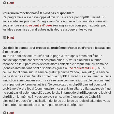
Haut
Pourquoi la fonctionnalité X n’est pas disponible ?
Ce programme a été développé et mis sous licence par phpBB Limited. Si
vous souhaitez proposer l’intégration d’une nouvelle fonctionnalité, veuillez
vous rendre sur
notre centre d’idées
(en anglais) où vous pourrez voter pour
les idées soumises par d’autres utilisateurs et suggérer les vôtres.
Haut
Qui dois-je contacter à propos de problèmes d’abus ou d’ordres légaux liés
à ce forum ?
Tous les administrateurs listés sur la page « L’équipe » devraient être un
contact approprié concernant ces problèmes. Si vous n’obtenez aucune
réponse de leur part, vous devriez alors contacter le propriétaire du domaine
(dont les informations sont disponibles grâce à
une requête WHOIS
), ou, si
celui-ci fonctionne sur un service gratuit (comme Yahoo, Free, etc.), le service
de gestion des abus. Veuillez noter que phpBB Limited n’a absolument aucune
juridiction et ne peut en aucun cas être tenu comme responsable de comment,
où et par qui ce forum est utilisé. Ne contactez pas phpBB Limited pour tout
problème d’ordre légal (commentaire incessant, insultant, diffamatoire, etc.) qui
ne sont pas directement reliés avec le site internet de phpBB.com ou le logiciel
phpBB en lui-même. Si vous envoyez un courrier électronique à phpBB
Limited à propos d’une utilisation de tierce partie de ce logiciel, attendez-vous
à une réponse laconique ou à ne pas recevoir de réponse.
Haut