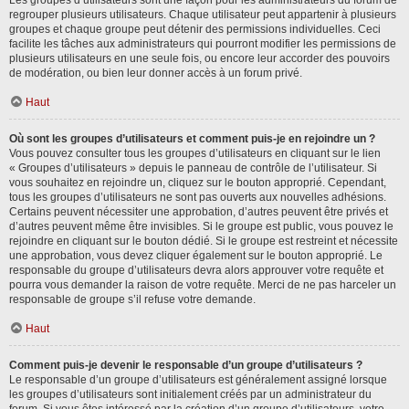
Les groupes d’utilisateurs sont une façon pour les administrateurs du forum de
regrouper plusieurs utilisateurs. Chaque utilisateur peut appartenir à plusieurs
groupes et chaque groupe peut détenir des permissions individuelles. Ceci
facilite les tâches aux administrateurs qui pourront modifier les permissions de
plusieurs utilisateurs en une seule fois, ou encore leur accorder des pouvoirs
de modération, ou bien leur donner accès à un forum privé.
Haut
Où sont les groupes d’utilisateurs et comment puis-je en rejoindre un ?
Vous pouvez consulter tous les groupes d’utilisateurs en cliquant sur le lien
« Groupes d’utilisateurs » depuis le panneau de contrôle de l’utilisateur. Si
vous souhaitez en rejoindre un, cliquez sur le bouton approprié. Cependant,
tous les groupes d’utilisateurs ne sont pas ouverts aux nouvelles adhésions.
Certains peuvent nécessiter une approbation, d’autres peuvent être privés et
d’autres peuvent même être invisibles. Si le groupe est public, vous pouvez le
rejoindre en cliquant sur le bouton dédié. Si le groupe est restreint et nécessite
une approbation, vous devez cliquer également sur le bouton approprié. Le
responsable du groupe d’utilisateurs devra alors approuver votre requête et
pourra vous demander la raison de votre requête. Merci de ne pas harceler un
responsable de groupe s’il refuse votre demande.
Haut
Comment puis-je devenir le responsable d’un groupe d’utilisateurs ?
Le responsable d’un groupe d’utilisateurs est généralement assigné lorsque
les groupes d’utilisateurs sont initialement créés par un administrateur du