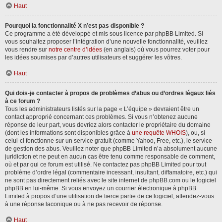
Haut
Pourquoi la fonctionnalité X n’est pas disponible ?
Ce programme a été développé et mis sous licence par phpBB Limited. Si
vous souhaitez proposer l’intégration d’une nouvelle fonctionnalité, veuillez
vous rendre sur
notre centre d’idées
(en anglais) où vous pourrez voter pour
les idées soumises par d’autres utilisateurs et suggérer les vôtres.
Haut
Qui dois-je contacter à propos de problèmes d’abus ou d’ordres légaux liés
à ce forum ?
Tous les administrateurs listés sur la page « L’équipe » devraient être un
contact approprié concernant ces problèmes. Si vous n’obtenez aucune
réponse de leur part, vous devriez alors contacter le propriétaire du domaine
(dont les informations sont disponibles grâce à
une requête WHOIS
), ou, si
celui-ci fonctionne sur un service gratuit (comme Yahoo, Free, etc.), le service
de gestion des abus. Veuillez noter que phpBB Limited n’a absolument aucune
juridiction et ne peut en aucun cas être tenu comme responsable de comment,
où et par qui ce forum est utilisé. Ne contactez pas phpBB Limited pour tout
problème d’ordre légal (commentaire incessant, insultant, diffamatoire, etc.) qui
ne sont pas directement reliés avec le site internet de phpBB.com ou le logiciel
phpBB en lui-même. Si vous envoyez un courrier électronique à phpBB
Limited à propos d’une utilisation de tierce partie de ce logiciel, attendez-vous
à une réponse laconique ou à ne pas recevoir de réponse.
Haut