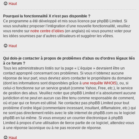
Haut
Pourquoi la fonctionnalité X n’est pas disponible ?
Ce programme a été développé et mis sous licence par phpBB Limited. Si
vous souhaitez proposer l’intégration d’une nouvelle fonctionnalité, veuillez
vous rendre sur
notre centre d’idées
(en anglais) où vous pourrez voter pour
les idées soumises par d’autres utilisateurs et suggérer les vôtres.
Haut
Qui dois-je contacter à propos de problèmes d’abus ou d’ordres légaux liés
à ce forum ?
Tous les administrateurs listés sur la page « L’équipe » devraient être un
contact approprié concernant ces problèmes. Si vous n’obtenez aucune
réponse de leur part, vous devriez alors contacter le propriétaire du domaine
(dont les informations sont disponibles grâce à
une requête WHOIS
), ou, si
celui-ci fonctionne sur un service gratuit (comme Yahoo, Free, etc.), le service
de gestion des abus. Veuillez noter que phpBB Limited n’a absolument aucune
juridiction et ne peut en aucun cas être tenu comme responsable de comment,
où et par qui ce forum est utilisé. Ne contactez pas phpBB Limited pour tout
problème d’ordre légal (commentaire incessant, insultant, diffamatoire, etc.) qui
ne sont pas directement reliés avec le site internet de phpBB.com ou le logiciel
phpBB en lui-même. Si vous envoyez un courrier électronique à phpBB
Limited à propos d’une utilisation de tierce partie de ce logiciel, attendez-vous
à une réponse laconique ou à ne pas recevoir de réponse.
Haut