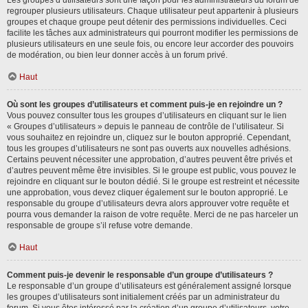
Les groupes d’utilisateurs sont une façon pour les administrateurs du forum de
regrouper plusieurs utilisateurs. Chaque utilisateur peut appartenir à plusieurs
groupes et chaque groupe peut détenir des permissions individuelles. Ceci
facilite les tâches aux administrateurs qui pourront modifier les permissions de
plusieurs utilisateurs en une seule fois, ou encore leur accorder des pouvoirs
de modération, ou bien leur donner accès à un forum privé.
Haut
Où sont les groupes d’utilisateurs et comment puis-je en rejoindre un ?
Vous pouvez consulter tous les groupes d’utilisateurs en cliquant sur le lien
« Groupes d’utilisateurs » depuis le panneau de contrôle de l’utilisateur. Si
vous souhaitez en rejoindre un, cliquez sur le bouton approprié. Cependant,
tous les groupes d’utilisateurs ne sont pas ouverts aux nouvelles adhésions.
Certains peuvent nécessiter une approbation, d’autres peuvent être privés et
d’autres peuvent même être invisibles. Si le groupe est public, vous pouvez le
rejoindre en cliquant sur le bouton dédié. Si le groupe est restreint et nécessite
une approbation, vous devez cliquer également sur le bouton approprié. Le
responsable du groupe d’utilisateurs devra alors approuver votre requête et
pourra vous demander la raison de votre requête. Merci de ne pas harceler un
responsable de groupe s’il refuse votre demande.
Haut
Comment puis-je devenir le responsable d’un groupe d’utilisateurs ?
Le responsable d’un groupe d’utilisateurs est généralement assigné lorsque
les groupes d’utilisateurs sont initialement créés par un administrateur du