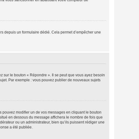
rra vous sanctionner en abaissant votre compteur de
sateurs depuis un formulaire dédié. Cela permet d’empêcher une
ez sur le bouton « Répondre ». Il se peut que vous ayez besoin
 sujet. Par exemple : vous pouvez publier de nouveaux sujets
s pouvez modifier un de vos messages en cliquant le bouton
e situé en dessous du message affichera le nombre de fois que
modérateur ou un administrateur, bien qu’ils puissent rédiger une
ponse a été publiée.