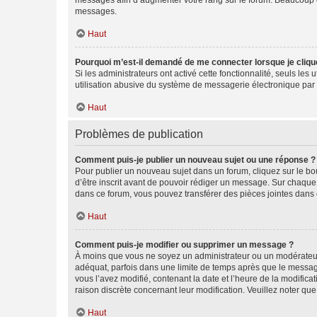
messages afin d’augmenter votre rang sur le forum. Beaucoup 
messages.
Haut
Pourquoi m’est-il demandé de me connecter lorsque je clique s
Si les administrateurs ont activé cette fonctionnalité, seuls le
utilisation abusive du système de messagerie électronique par d
Haut
Problèmes de publication
Comment puis-je publier un nouveau sujet ou une réponse ?
Pour publier un nouveau sujet dans un forum, cliquez sur le b
d’être inscrit avant de pouvoir rédiger un message. Sur chaque
dans ce forum, vous pouvez transférer des pièces jointes dans 
Haut
Comment puis-je modifier ou supprimer un message ?
À moins que vous ne soyez un administrateur ou un modérateu
adéquat, parfois dans une limite de temps après que le message
vous l’avez modifié, contenant la date et l’heure de la modificat
raison discrète concernant leur modification. Veuillez noter q
Haut