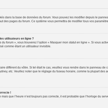
ockés dans la base de données du forum. Vous pouvez les modifier depuis le panneau 
haut des pages du forum. Ce système vous permettra de modifier tous vos paramètre
s utilisateurs en ligne ?
s du forum », vous trouverez l’option « Masquer mon statut en ligne ». Si vous activ
é comme étant un utilisateur invisible.
aire différent du vôtre. Si tel était le cas, veuillez vous rendre dans le panneau de co
ey, etc. Veuillez noter que le réglage du fuseau horaire, comme la plupart des autr
orrecte !
 mais que l’heure n’est toujours pas correcte, il est probable que l’horloge du serve