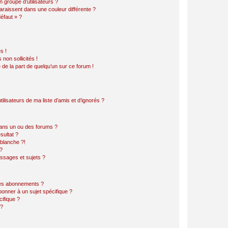
 groupe d’utilisateurs ?
araissent dans une couleur différente ?
défaut » ?
s !
non sollicités !
e de la part de quelqu’un sur ce forum !
lisateurs de ma liste d’amis et d’ignorés ?
ans un ou des forums ?
sultat ?
blanche ?!
?
ssages et sujets ?
t les abonnements ?
onner à un sujet spécifique ?
ifique ?
 ?