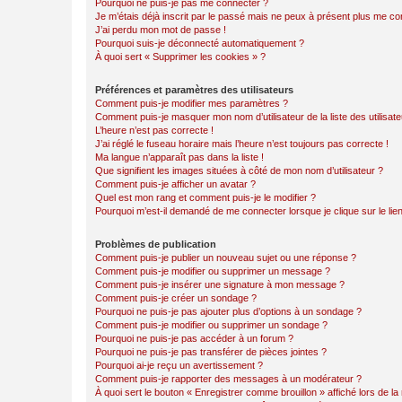
Pourquoi ne puis-je pas me connecter ?
Je m’étais déjà inscrit par le passé mais ne peux à présent plus me co
J’ai perdu mon mot de passe !
Pourquoi suis-je déconnecté automatiquement ?
À quoi sert « Supprimer les cookies » ?
Préférences et paramètres des utilisateurs
Comment puis-je modifier mes paramètres ?
Comment puis-je masquer mon nom d’utilisateur de la liste des utilisate
L’heure n’est pas correcte !
J’ai réglé le fuseau horaire mais l’heure n’est toujours pas correcte !
Ma langue n’apparaît pas dans la liste !
Que signifient les images situées à côté de mon nom d’utilisateur ?
Comment puis-je afficher un avatar ?
Quel est mon rang et comment puis-je le modifier ?
Pourquoi m’est-il demandé de me connecter lorsque je clique sur le lien 
Problèmes de publication
Comment puis-je publier un nouveau sujet ou une réponse ?
Comment puis-je modifier ou supprimer un message ?
Comment puis-je insérer une signature à mon message ?
Comment puis-je créer un sondage ?
Pourquoi ne puis-je pas ajouter plus d’options à un sondage ?
Comment puis-je modifier ou supprimer un sondage ?
Pourquoi ne puis-je pas accéder à un forum ?
Pourquoi ne puis-je pas transférer de pièces jointes ?
Pourquoi ai-je reçu un avertissement ?
Comment puis-je rapporter des messages à un modérateur ?
À quoi sert le bouton « Enregistrer comme brouillon » affiché lors de la 