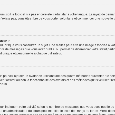
orum, soit le logiciel n’a pas encore été traduit dans votre langue. Essayez de deman
 n’existe pas, vous êtes libre de vous porter volontaire et commencer une nouvelle t
ateur ?
ur lorsque vous consultez un sujet. Une d’elles peut être une image associée à vo
mbre de messages que vous avez publié, ou permet de différencier votre statut parti
 unique et personnelle à chaque utilisateur.
ous pouvez ajouter un avatar en utilisant une des quatre méthodes suivantes : le serv
ent activer ou non la fonctionnalité des avatars et des méthodes qu’ils veuillent ren
forum.
ur, indiquent votre activité selon le nombre de messages que vous avez publié ou id
eul un administrateur du forum peut modifier le texte des rangs du forum. Merci de 