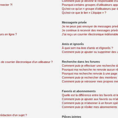
Comment puis-je devenir le responsable d’un
nnecter ?!
Pourquoi certains groupes d’utilisateurs app
Qu’est-ce qu’un « groupe d’utilisateurs par 
Qu’est-ce que le lien « L’équipe » ?
Messagerie privée
Je ne peux pas envoyer de messages privé
Je continue à recevoir des messages privés 
urs en ligne ?
J’ai reçu un courrier électronique indésirabl
Amis et ignorés
À quoi sert ma liste d’amis et d’ignorés ?
Comment puis-je ajouter ou supprimer des uti
Recherche dans les forums
de courrier électronique d’un utilisateur ?
Comment puis-je effectuer une recherche d
Pourquoi ma recherche ne renvoie aucun ré
Pourquoi ma recherche renvoie à une page 
Comment puis-je rechercher des membres 
Comment puis-je retrouver mes propres me
Favoris et abonnements
Quelle est la différence entre les favoris e
Comment puis-je ajouter aux favoris ou m’ab
Comment puis-je m’abonner à un forum spéc
Comment puis-je résilier mes abonnements
rédaction d’un sujet ?
Pièces jointes