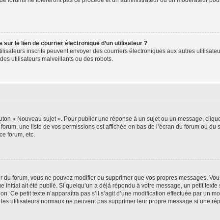
de forums ne toléreront pas ce procédé et un administrateur ou un modérateur pou
ur le lien de courrier électronique d’un utilisateur ?
s utilisateurs inscrits peuvent envoyer des courriers électroniques aux autres utili
es utilisateurs malveillants ou des robots.
outon « Nouveau sujet ». Pour publier une réponse à un sujet ou un message, cliqu
 forum, une liste de vos permissions est affichée en bas de l’écran du forum ou du
ce forum, etc.
r du forum, vous ne pouvez modifier ou supprimer que vos propres messages. Vou
 initial ait été publié. Si quelqu’un a déjà répondu à votre message, un petit text
ion. Ce petit texte n’apparaîtra pas s’il s’agit d’une modification effectuée par un 
ue les utilisateurs normaux ne peuvent pas supprimer leur propre message si une ré