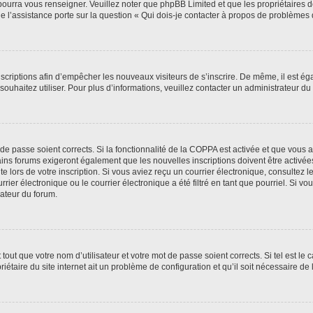
 pourra vous renseigner. Veuillez noter que phpBB Limited et que les propriétaires
ue l’assistance porte sur la question « Qui dois-je contacter à propos de problèmes 
inscriptions afin d’empêcher les nouveaux visiteurs de s’inscrire. De même, il est é
s souhaitez utiliser. Pour plus d’informations, veuillez contacter un administrateur du
t de passe soient corrects. Si la fonctionnalité de la COPPA est activée et que vous 
ains forums exigeront également que les nouvelles inscriptions doivent être activée
te lors de votre inscription. Si vous aviez reçu un courrier électronique, consultez l
r électronique ou le courrier électronique a été filtré en tant que pourriel. Si vo
rateur du forum.
out que votre nom d’utilisateur et votre mot de passe soient corrects. Si tel est le
iétaire du site internet ait un problème de configuration et qu’il soit nécessaire de l