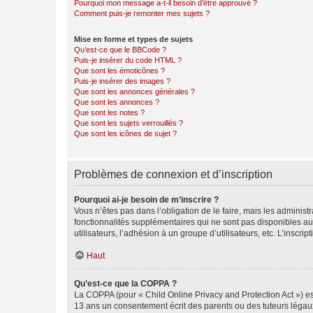
Pourquoi mon message a-t-il besoin d’être approuvé ?
Comment puis-je remonter mes sujets ?
Mise en forme et types de sujets
Qu’est-ce que le BBCode ?
Puis-je insérer du code HTML ?
Que sont les émoticônes ?
Puis-je insérer des images ?
Que sont les annonces générales ?
Que sont les annonces ?
Que sont les notes ?
Que sont les sujets verrouillés ?
Que sont les icônes de sujet ?
Problèmes de connexion et d’inscription
Pourquoi ai-je besoin de m’inscrire ?
Vous n’êtes pas dans l’obligation de le faire, mais les adminis
fonctionnalités supplémentaires qui ne sont pas disponibles aux 
utilisateurs, l’adhésion à un groupe d’utilisateurs, etc. L’insc
Haut
Qu’est-ce que la COPPA ?
La COPPA (pour « Child Online Privacy and Protection Act ») es
13 ans un consentement écrit des parents ou des tuteurs légaux