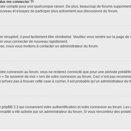
 plus me connecter ?!
votre compte pour une quelconque raison. De plus, beaucoup de forums suppriment pér
 nouveau et essayez de participer plus activement aux discussions du forum.
 récupéré, il peut facilement être réinitialisé. Veuillez vous rendre sur la page de
voir vous connecter de nouveau rapidement.
sse, nous vous invitons à contacter un administrateur du forum.
otre connexion au forum, vous ne resterez connecté que pour une période prédéfinie
se « Se souvenir de moi » lors de votre connexion au forum. Ceci n’est pas recomm
’arrivez pas à trouver cette case à cocher, il est probable qu’un administrateur du fo
 phpBB 3.3 qui conservent votre authentification et votre connexion au forum. Les 
tionnalité a été activée par un administrateur du forum. Si vous rencontrez des pro