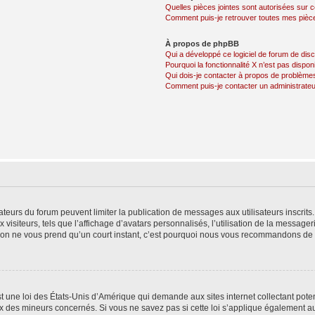
Quelles pièces jointes sont autorisées sur 
Comment puis-je retrouver toutes mes pièce
À propos de phpBB
Qui a développé ce logiciel de forum de dis
Pourquoi la fonctionnalité X n’est pas dispon
Qui dois-je contacter à propos de problèmes
Comment puis-je contacter un administrateu
trateurs du forum peuvent limiter la publication de messages aux utilisateurs inscri
visiteurs, tels que l’affichage d’avatars personnalisés, l’utilisation de la messager
ription ne vous prend qu’un court instant, c’est pourquoi nous vous recommandons de l
t une loi des États-Unis d’Amérique qui demande aux sites internet collectant pot
 des mineurs concernés. Si vous ne savez pas si cette loi s’applique également au