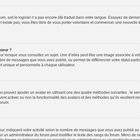
orum, soit le logiciel n’a pas encore été traduit dans votre langue. Essayez de deman
 n’existe pas, vous êtes libre de vous porter volontaire et commencer une nouvelle t
ateur ?
ur lorsque vous consultez un sujet. Une d’elles peut être une image associée à vo
mbre de messages que vous avez publié, ou permet de différencier votre statut parti
 unique et personnelle à chaque utilisateur.
ous pouvez ajouter un avatar en utilisant une des quatre méthodes suivantes : le serv
ent activer ou non la fonctionnalité des avatars et des méthodes qu’ils veuillent ren
forum.
ur, indiquent votre activité selon le nombre de messages que vous avez publié ou id
eul un administrateur du forum peut modifier le texte des rangs du forum. Merci de 