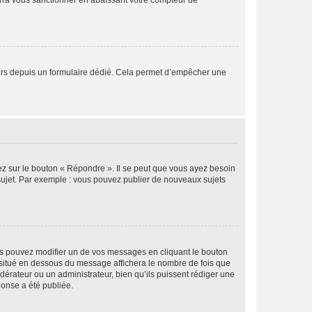
rra vous sanctionner en abaissant votre compteur de
sateurs depuis un formulaire dédié. Cela permet d’empêcher une
ez sur le bouton « Répondre ». Il se peut que vous ayez besoin
 sujet. Par exemple : vous pouvez publier de nouveaux sujets
s pouvez modifier un de vos messages en cliquant le bouton
e situé en dessous du message affichera le nombre de fois que
modérateur ou un administrateur, bien qu’ils puissent rédiger une
ponse a été publiée.