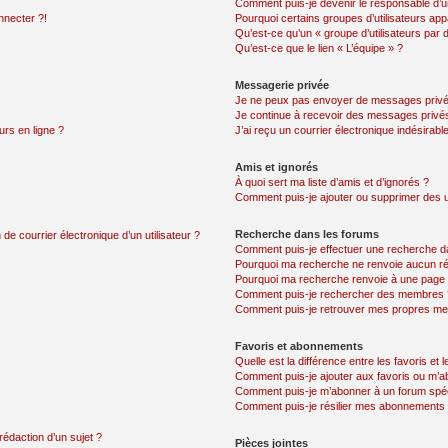
Comment puis-je devenir le responsable d’un
nnecter ?!
Pourquoi certains groupes d’utilisateurs app
Qu’est-ce qu’un « groupe d’utilisateurs par 
Qu’est-ce que le lien « L’équipe » ?
Messagerie privée
Je ne peux pas envoyer de messages privé
Je continue à recevoir des messages privés 
urs en ligne ?
J’ai reçu un courrier électronique indésirabl
Amis et ignorés
À quoi sert ma liste d’amis et d’ignorés ?
Comment puis-je ajouter ou supprimer des uti
Recherche dans les forums
de courrier électronique d’un utilisateur ?
Comment puis-je effectuer une recherche d
Pourquoi ma recherche ne renvoie aucun ré
Pourquoi ma recherche renvoie à une page 
Comment puis-je rechercher des membres 
Comment puis-je retrouver mes propres me
Favoris et abonnements
Quelle est la différence entre les favoris e
Comment puis-je ajouter aux favoris ou m’ab
Comment puis-je m’abonner à un forum spéc
Comment puis-je résilier mes abonnements
rédaction d’un sujet ?
Pièces jointes