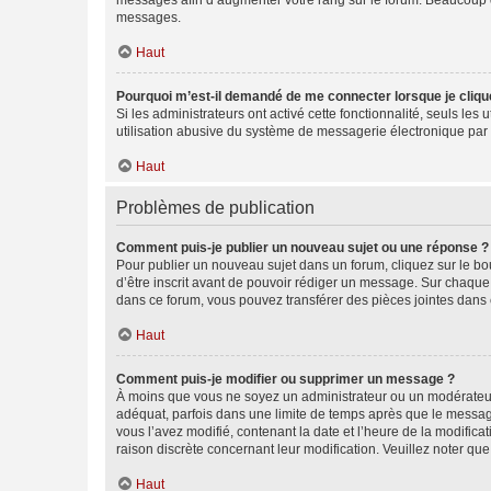
messages afin d’augmenter votre rang sur le forum. Beaucoup 
messages.
Haut
Pourquoi m’est-il demandé de me connecter lorsque je clique s
Si les administrateurs ont activé cette fonctionnalité, seuls le
utilisation abusive du système de messagerie électronique par d
Haut
Problèmes de publication
Comment puis-je publier un nouveau sujet ou une réponse ?
Pour publier un nouveau sujet dans un forum, cliquez sur le b
d’être inscrit avant de pouvoir rédiger un message. Sur chaque
dans ce forum, vous pouvez transférer des pièces jointes dans 
Haut
Comment puis-je modifier ou supprimer un message ?
À moins que vous ne soyez un administrateur ou un modérateu
adéquat, parfois dans une limite de temps après que le message
vous l’avez modifié, contenant la date et l’heure de la modificat
raison discrète concernant leur modification. Veuillez noter q
Haut