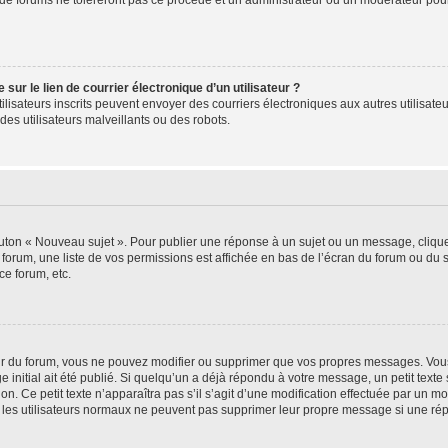
de forums ne toléreront pas ce procédé et un administrateur ou un modérateur pou
ur le lien de courrier électronique d’un utilisateur ?
s utilisateurs inscrits peuvent envoyer des courriers électroniques aux autres utili
es utilisateurs malveillants ou des robots.
outon « Nouveau sujet ». Pour publier une réponse à un sujet ou un message, cliqu
 forum, une liste de vos permissions est affichée en bas de l’écran du forum ou du
ce forum, etc.
r du forum, vous ne pouvez modifier ou supprimer que vos propres messages. Vou
 initial ait été publié. Si quelqu’un a déjà répondu à votre message, un petit text
ion. Ce petit texte n’apparaîtra pas s’il s’agit d’une modification effectuée par un 
ue les utilisateurs normaux ne peuvent pas supprimer leur propre message si une ré