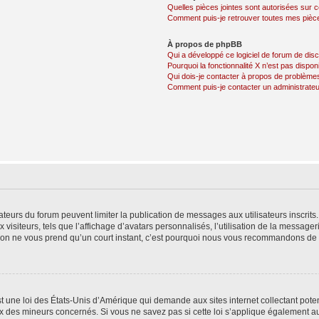
Quelles pièces jointes sont autorisées sur 
Comment puis-je retrouver toutes mes pièce
À propos de phpBB
Qui a développé ce logiciel de forum de dis
Pourquoi la fonctionnalité X n’est pas dispon
Qui dois-je contacter à propos de problèmes
Comment puis-je contacter un administrateu
trateurs du forum peuvent limiter la publication de messages aux utilisateurs inscri
visiteurs, tels que l’affichage d’avatars personnalisés, l’utilisation de la messager
ription ne vous prend qu’un court instant, c’est pourquoi nous vous recommandons de l
t une loi des États-Unis d’Amérique qui demande aux sites internet collectant pot
 des mineurs concernés. Si vous ne savez pas si cette loi s’applique également au