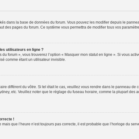
ockés dans la base de données du forum. Vous pouvez les modifier depuis le panneau 
haut des pages du forum. Ce système vous permettra de modifier tous vos paramètre
s utilisateurs en ligne ?
s du forum », vous trouverez l’option « Masquer mon statut en ligne ». Si vous activ
é comme étant un utilisateur invisible.
aire différent du vôtre. Si tel était le cas, veuillez vous rendre dans le panneau de co
ey, etc. Veuillez noter que le réglage du fuseau horaire, comme la plupart des autr
orrecte !
 mais que l’heure n’est toujours pas correcte, il est probable que l’horloge du serve