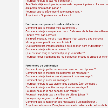
Pourquoi ne puis-je pas me connecter ?
Je m’étais déjà inscrit par le passé mais ne peux à présent plus me co
J’ai perdu mon mot de passe !
Pourquoi suis-je déconnecté automatiquement ?
À quoi sert « Supprimer les cookies » ?
Préférences et paramètres des utilisateurs
Comment puis-je modifier mes paramètres ?
Comment puis-je masquer mon nom d’utilisateur de la liste des utilisate
L’heure n’est pas correcte !
J’ai réglé le fuseau horaire mais l’heure n’est toujours pas correcte !
Ma langue n’apparaît pas dans la liste !
Que signifient les images situées à côté de mon nom d’utilisateur ?
Comment puis-je afficher un avatar ?
Quel est mon rang et comment puis-je le modifier ?
Pourquoi m’est-il demandé de me connecter lorsque je clique sur le lien 
Problèmes de publication
Comment puis-je publier un nouveau sujet ou une réponse ?
Comment puis-je modifier ou supprimer un message ?
Comment puis-je insérer une signature à mon message ?
Comment puis-je créer un sondage ?
Pourquoi ne puis-je pas ajouter plus d’options à un sondage ?
Comment puis-je modifier ou supprimer un sondage ?
Pourquoi ne puis-je pas accéder à un forum ?
Pourquoi ne puis-je pas transférer de pièces jointes ?
Pourquoi ai-je reçu un avertissement ?
Comment puis-je rapporter des messages à un modérateur ?
À quoi sert le bouton « Enregistrer comme brouillon » affiché lors de la 