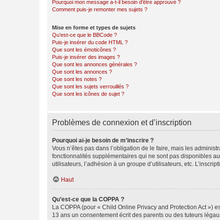
Pourquoi mon message a-t-il besoin d’être approuvé ?
Comment puis-je remonter mes sujets ?
Mise en forme et types de sujets
Qu’est-ce que le BBCode ?
Puis-je insérer du code HTML ?
Que sont les émoticônes ?
Puis-je insérer des images ?
Que sont les annonces générales ?
Que sont les annonces ?
Que sont les notes ?
Que sont les sujets verrouillés ?
Que sont les icônes de sujet ?
Problèmes de connexion et d’inscription
Pourquoi ai-je besoin de m’inscrire ?
Vous n’êtes pas dans l’obligation de le faire, mais les adminis
fonctionnalités supplémentaires qui ne sont pas disponibles aux 
utilisateurs, l’adhésion à un groupe d’utilisateurs, etc. L’insc
Haut
Qu’est-ce que la COPPA ?
La COPPA (pour « Child Online Privacy and Protection Act ») es
13 ans un consentement écrit des parents ou des tuteurs légaux