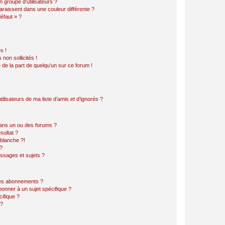
 groupe d’utilisateurs ?
araissent dans une couleur différente ?
défaut » ?
s !
non sollicités !
e de la part de quelqu’un sur ce forum !
lisateurs de ma liste d’amis et d’ignorés ?
ans un ou des forums ?
sultat ?
blanche ?!
?
ssages et sujets ?
t les abonnements ?
onner à un sujet spécifique ?
ifique ?
 ?