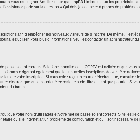
 pourra vous renseigner. Veuillez noter que phpBB Limited et que les propriétaires
ue l’assistance porte sur la question « Qui dois-je contacter à propos de problèmes 
inscriptions afin d’empêcher les nouveaux visiteurs de s’inscrire. De même, il est é
s souhaitez utiliser. Pour plus d’informations, veuillez contacter un administrateur du
t de passe soient corrects. Si la fonctionnalité de la COPPA est activée et que vous 
ains forums exigeront également que les nouvelles inscriptions doivent être activée
te lors de votre inscription. Si vous aviez reçu un courrier électronique, consultez l
r électronique ou le courrier électronique a été filtré en tant que pourriel. Si vo
rateur du forum.
out que votre nom d’utilisateur et votre mot de passe soient corrects. Si tel est le
iétaire du site internet ait un problème de configuration et qu’il soit nécessaire de l