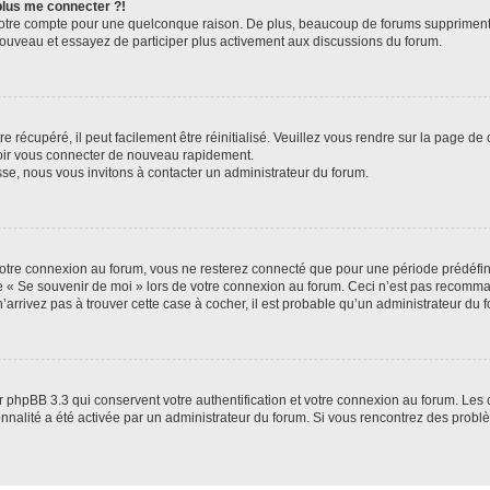
 plus me connecter ?!
votre compte pour une quelconque raison. De plus, beaucoup de forums suppriment pér
 nouveau et essayez de participer plus activement aux discussions du forum.
 récupéré, il peut facilement être réinitialisé. Veuillez vous rendre sur la page de
voir vous connecter de nouveau rapidement.
sse, nous vous invitons à contacter un administrateur du forum.
otre connexion au forum, vous ne resterez connecté que pour une période prédéfinie
se « Se souvenir de moi » lors de votre connexion au forum. Ceci n’est pas recomm
’arrivez pas à trouver cette case à cocher, il est probable qu’un administrateur du fo
 phpBB 3.3 qui conservent votre authentification et votre connexion au forum. Les 
tionnalité a été activée par un administrateur du forum. Si vous rencontrez des pro