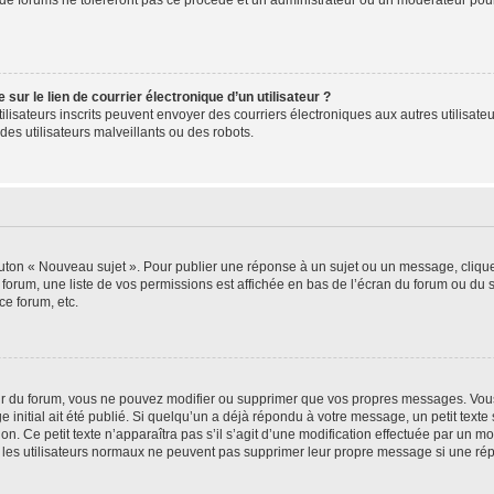
de forums ne toléreront pas ce procédé et un administrateur ou un modérateur pou
ur le lien de courrier électronique d’un utilisateur ?
s utilisateurs inscrits peuvent envoyer des courriers électroniques aux autres utili
es utilisateurs malveillants ou des robots.
outon « Nouveau sujet ». Pour publier une réponse à un sujet ou un message, cliqu
 forum, une liste de vos permissions est affichée en bas de l’écran du forum ou du
ce forum, etc.
r du forum, vous ne pouvez modifier ou supprimer que vos propres messages. Vou
 initial ait été publié. Si quelqu’un a déjà répondu à votre message, un petit text
ion. Ce petit texte n’apparaîtra pas s’il s’agit d’une modification effectuée par un 
ue les utilisateurs normaux ne peuvent pas supprimer leur propre message si une ré