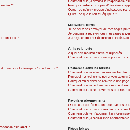
Comment puis-je devenir le responsable d’un
nnecter ?!
Pourquoi certains groupes d’utilisateurs app
Qu’est-ce qu’un « groupe d’utilisateurs par 
Qu’est-ce que le lien « L’équipe » ?
Messagerie privée
Je ne peux pas envoyer de messages privé
Je continue à recevoir des messages privés 
urs en ligne ?
J’ai reçu un courrier électronique indésirabl
Amis et ignorés
À quoi sert ma liste d’amis et d’ignorés ?
Comment puis-je ajouter ou supprimer des uti
Recherche dans les forums
de courrier électronique d’un utilisateur ?
Comment puis-je effectuer une recherche d
Pourquoi ma recherche ne renvoie aucun ré
Pourquoi ma recherche renvoie à une page 
Comment puis-je rechercher des membres 
Comment puis-je retrouver mes propres me
Favoris et abonnements
Quelle est la différence entre les favoris e
Comment puis-je ajouter aux favoris ou m’ab
Comment puis-je m’abonner à un forum spéc
Comment puis-je résilier mes abonnements
rédaction d’un sujet ?
Pièces jointes