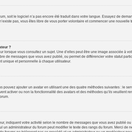
orum, soit le logiciel n’a pas encore été traduit dans votre langue. Essayez de deman
 n’existe pas, vous êtes libre de vous porter volontaire et commencer une nouvelle t
ateur ?
ur lorsque vous consultez un sujet. Une d’elles peut être une image associée à vo
mbre de messages que vous avez publié, ou permet de différencier votre statut parti
 unique et personnelle à chaque utilisateur.
ous pouvez ajouter un avatar en utilisant une des quatre méthodes suivantes : le serv
ent activer ou non la fonctionnalité des avatars et des méthodes qu’ils veuillent ren
forum.
ur, indiquent votre activité selon le nombre de messages que vous avez publié ou id
eul un administrateur du forum peut modifier le texte des rangs du forum. Merci de 