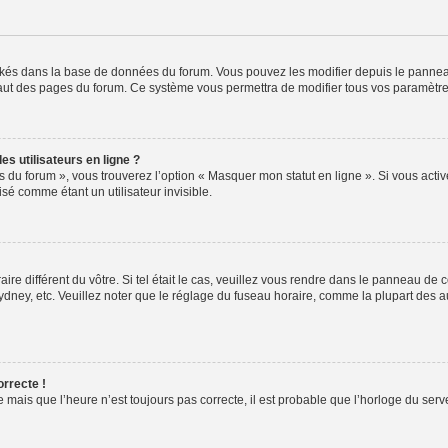
ockés dans la base de données du forum. Vous pouvez les modifier depuis le panneau 
haut des pages du forum. Ce système vous permettra de modifier tous vos paramètre
s utilisateurs en ligne ?
s du forum », vous trouverez l’option « Masquer mon statut en ligne ». Si vous activ
é comme étant un utilisateur invisible.
aire différent du vôtre. Si tel était le cas, veuillez vous rendre dans le panneau de co
ey, etc. Veuillez noter que le réglage du fuseau horaire, comme la plupart des autr
orrecte !
 mais que l’heure n’est toujours pas correcte, il est probable que l’horloge du serve