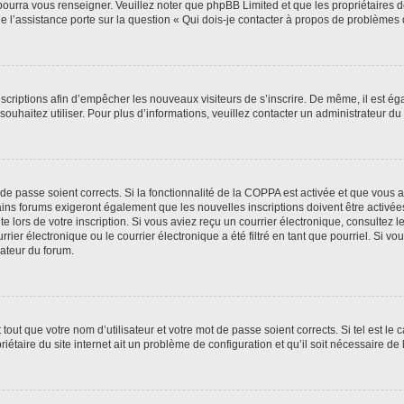
 pourra vous renseigner. Veuillez noter que phpBB Limited et que les propriétaires
ue l’assistance porte sur la question « Qui dois-je contacter à propos de problèmes 
inscriptions afin d’empêcher les nouveaux visiteurs de s’inscrire. De même, il est é
s souhaitez utiliser. Pour plus d’informations, veuillez contacter un administrateur du
t de passe soient corrects. Si la fonctionnalité de la COPPA est activée et que vous 
ains forums exigeront également que les nouvelles inscriptions doivent être activée
te lors de votre inscription. Si vous aviez reçu un courrier électronique, consultez l
r électronique ou le courrier électronique a été filtré en tant que pourriel. Si vo
rateur du forum.
out que votre nom d’utilisateur et votre mot de passe soient corrects. Si tel est le
iétaire du site internet ait un problème de configuration et qu’il soit nécessaire de l