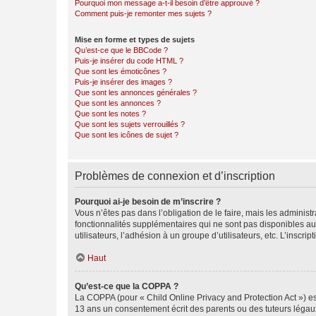
Pourquoi mon message a-t-il besoin d’être approuvé ?
Comment puis-je remonter mes sujets ?
Mise en forme et types de sujets
Qu’est-ce que le BBCode ?
Puis-je insérer du code HTML ?
Que sont les émoticônes ?
Puis-je insérer des images ?
Que sont les annonces générales ?
Que sont les annonces ?
Que sont les notes ?
Que sont les sujets verrouillés ?
Que sont les icônes de sujet ?
Problèmes de connexion et d’inscription
Pourquoi ai-je besoin de m’inscrire ?
Vous n’êtes pas dans l’obligation de le faire, mais les adminis
fonctionnalités supplémentaires qui ne sont pas disponibles aux 
utilisateurs, l’adhésion à un groupe d’utilisateurs, etc. L’insc
Haut
Qu’est-ce que la COPPA ?
La COPPA (pour « Child Online Privacy and Protection Act ») es
13 ans un consentement écrit des parents ou des tuteurs légaux