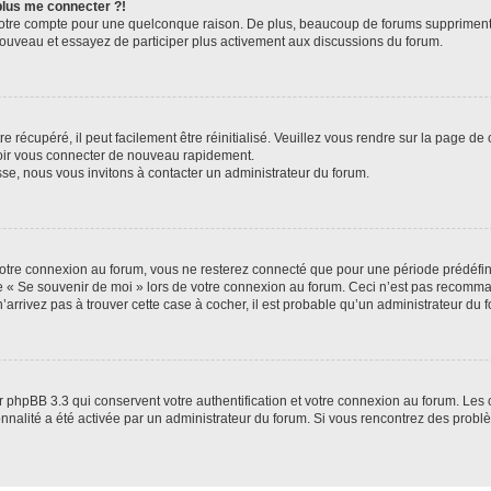
 plus me connecter ?!
votre compte pour une quelconque raison. De plus, beaucoup de forums suppriment pér
 nouveau et essayez de participer plus activement aux discussions du forum.
 récupéré, il peut facilement être réinitialisé. Veuillez vous rendre sur la page de
voir vous connecter de nouveau rapidement.
sse, nous vous invitons à contacter un administrateur du forum.
otre connexion au forum, vous ne resterez connecté que pour une période prédéfinie
se « Se souvenir de moi » lors de votre connexion au forum. Ceci n’est pas recomm
’arrivez pas à trouver cette case à cocher, il est probable qu’un administrateur du fo
 phpBB 3.3 qui conservent votre authentification et votre connexion au forum. Les 
tionnalité a été activée par un administrateur du forum. Si vous rencontrez des pro