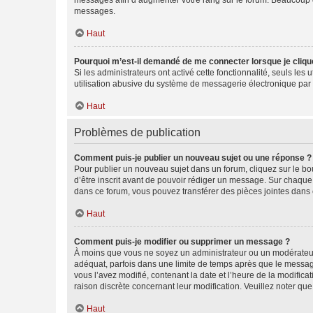
messages afin d’augmenter votre rang sur le forum. Beaucoup 
messages.
Haut
Pourquoi m’est-il demandé de me connecter lorsque je clique s
Si les administrateurs ont activé cette fonctionnalité, seuls le
utilisation abusive du système de messagerie électronique par d
Haut
Problèmes de publication
Comment puis-je publier un nouveau sujet ou une réponse ?
Pour publier un nouveau sujet dans un forum, cliquez sur le b
d’être inscrit avant de pouvoir rédiger un message. Sur chaque
dans ce forum, vous pouvez transférer des pièces jointes dans 
Haut
Comment puis-je modifier ou supprimer un message ?
À moins que vous ne soyez un administrateur ou un modérateu
adéquat, parfois dans une limite de temps après que le message
vous l’avez modifié, contenant la date et l’heure de la modificat
raison discrète concernant leur modification. Veuillez noter q
Haut