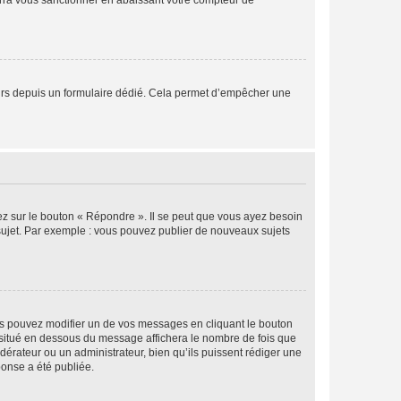
rra vous sanctionner en abaissant votre compteur de
sateurs depuis un formulaire dédié. Cela permet d’empêcher une
ez sur le bouton « Répondre ». Il se peut que vous ayez besoin
 sujet. Par exemple : vous pouvez publier de nouveaux sujets
s pouvez modifier un de vos messages en cliquant le bouton
e situé en dessous du message affichera le nombre de fois que
modérateur ou un administrateur, bien qu’ils puissent rédiger une
ponse a été publiée.