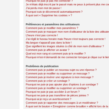
Pourquoi ne puis-je pas me connecter ?
Je m’étais déjà inscrit par le passé mais ne peux à présent plus me co
J’ai perdu mon mot de passe !
Pourquoi suis-je déconnecté automatiquement ?
À quoi sert « Supprimer les cookies » ?
Préférences et paramètres des utilisateurs
Comment puis-je modifier mes paramètres ?
Comment puis-je masquer mon nom d’utilisateur de la liste des utilisate
L’heure n’est pas correcte !
J’ai réglé le fuseau horaire mais l’heure n’est toujours pas correcte !
Ma langue n’apparaît pas dans la liste !
Que signifient les images situées à côté de mon nom d’utilisateur ?
Comment puis-je afficher un avatar ?
Quel est mon rang et comment puis-je le modifier ?
Pourquoi m’est-il demandé de me connecter lorsque je clique sur le lien 
Problèmes de publication
Comment puis-je publier un nouveau sujet ou une réponse ?
Comment puis-je modifier ou supprimer un message ?
Comment puis-je insérer une signature à mon message ?
Comment puis-je créer un sondage ?
Pourquoi ne puis-je pas ajouter plus d’options à un sondage ?
Comment puis-je modifier ou supprimer un sondage ?
Pourquoi ne puis-je pas accéder à un forum ?
Pourquoi ne puis-je pas transférer de pièces jointes ?
Pourquoi ai-je reçu un avertissement ?
Comment puis-je rapporter des messages à un modérateur ?
À quoi sert le bouton « Enregistrer comme brouillon » affiché lors de la 