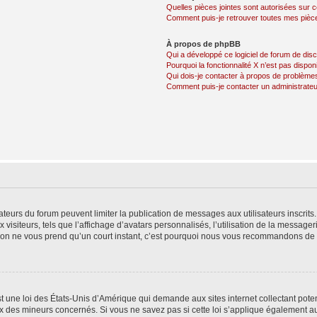
Quelles pièces jointes sont autorisées sur 
Comment puis-je retrouver toutes mes pièce
À propos de phpBB
Qui a développé ce logiciel de forum de dis
Pourquoi la fonctionnalité X n’est pas dispon
Qui dois-je contacter à propos de problèmes
Comment puis-je contacter un administrateu
trateurs du forum peuvent limiter la publication de messages aux utilisateurs inscri
visiteurs, tels que l’affichage d’avatars personnalisés, l’utilisation de la messager
ription ne vous prend qu’un court instant, c’est pourquoi nous vous recommandons de l
t une loi des États-Unis d’Amérique qui demande aux sites internet collectant pot
 des mineurs concernés. Si vous ne savez pas si cette loi s’applique également au