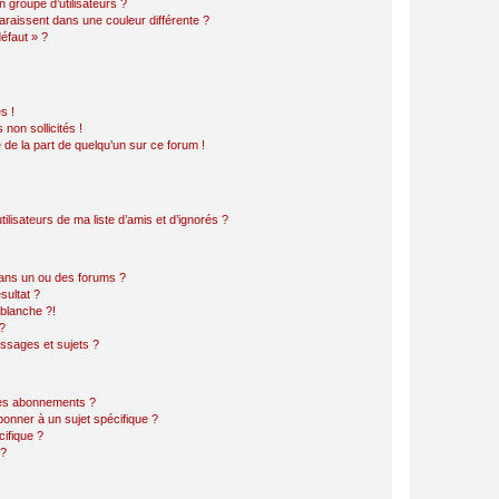
 groupe d’utilisateurs ?
araissent dans une couleur différente ?
défaut » ?
s !
non sollicités !
e de la part de quelqu’un sur ce forum !
lisateurs de ma liste d’amis et d’ignorés ?
ans un ou des forums ?
sultat ?
blanche ?!
?
ssages et sujets ?
t les abonnements ?
onner à un sujet spécifique ?
ifique ?
 ?