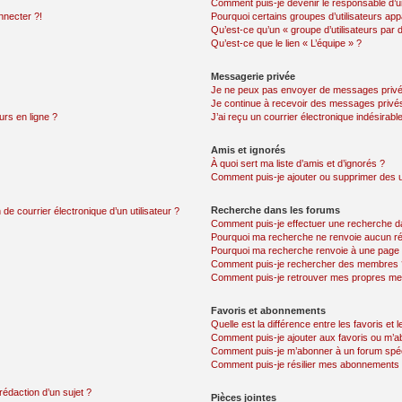
Comment puis-je devenir le responsable d’un
nnecter ?!
Pourquoi certains groupes d’utilisateurs app
Qu’est-ce qu’un « groupe d’utilisateurs par 
Qu’est-ce que le lien « L’équipe » ?
Messagerie privée
Je ne peux pas envoyer de messages privé
Je continue à recevoir des messages privés 
urs en ligne ?
J’ai reçu un courrier électronique indésirabl
Amis et ignorés
À quoi sert ma liste d’amis et d’ignorés ?
Comment puis-je ajouter ou supprimer des uti
Recherche dans les forums
de courrier électronique d’un utilisateur ?
Comment puis-je effectuer une recherche d
Pourquoi ma recherche ne renvoie aucun ré
Pourquoi ma recherche renvoie à une page 
Comment puis-je rechercher des membres 
Comment puis-je retrouver mes propres me
Favoris et abonnements
Quelle est la différence entre les favoris e
Comment puis-je ajouter aux favoris ou m’ab
Comment puis-je m’abonner à un forum spéc
Comment puis-je résilier mes abonnements
rédaction d’un sujet ?
Pièces jointes