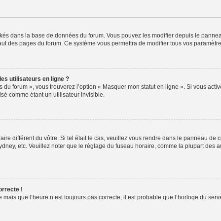
ockés dans la base de données du forum. Vous pouvez les modifier depuis le panneau 
haut des pages du forum. Ce système vous permettra de modifier tous vos paramètre
s utilisateurs en ligne ?
s du forum », vous trouverez l’option « Masquer mon statut en ligne ». Si vous activ
é comme étant un utilisateur invisible.
aire différent du vôtre. Si tel était le cas, veuillez vous rendre dans le panneau de co
ey, etc. Veuillez noter que le réglage du fuseau horaire, comme la plupart des autr
orrecte !
 mais que l’heure n’est toujours pas correcte, il est probable que l’horloge du serve