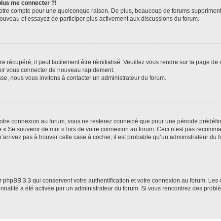
 plus me connecter ?!
votre compte pour une quelconque raison. De plus, beaucoup de forums suppriment pér
 nouveau et essayez de participer plus activement aux discussions du forum.
 récupéré, il peut facilement être réinitialisé. Veuillez vous rendre sur la page de
voir vous connecter de nouveau rapidement.
sse, nous vous invitons à contacter un administrateur du forum.
otre connexion au forum, vous ne resterez connecté que pour une période prédéfinie
se « Se souvenir de moi » lors de votre connexion au forum. Ceci n’est pas recomm
’arrivez pas à trouver cette case à cocher, il est probable qu’un administrateur du fo
 phpBB 3.3 qui conservent votre authentification et votre connexion au forum. Les 
tionnalité a été activée par un administrateur du forum. Si vous rencontrez des pro