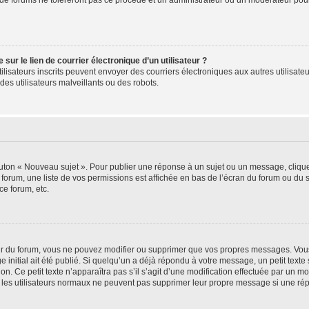
de forums ne toléreront pas ce procédé et un administrateur ou un modérateur pou
ur le lien de courrier électronique d’un utilisateur ?
s utilisateurs inscrits peuvent envoyer des courriers électroniques aux autres utili
es utilisateurs malveillants ou des robots.
outon « Nouveau sujet ». Pour publier une réponse à un sujet ou un message, cliqu
 forum, une liste de vos permissions est affichée en bas de l’écran du forum ou du
ce forum, etc.
r du forum, vous ne pouvez modifier ou supprimer que vos propres messages. Vou
 initial ait été publié. Si quelqu’un a déjà répondu à votre message, un petit text
ion. Ce petit texte n’apparaîtra pas s’il s’agit d’une modification effectuée par un 
ue les utilisateurs normaux ne peuvent pas supprimer leur propre message si une ré