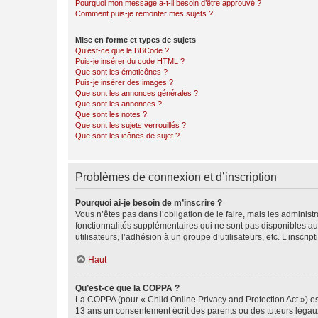
Pourquoi mon message a-t-il besoin d’être approuvé ?
Comment puis-je remonter mes sujets ?
Mise en forme et types de sujets
Qu’est-ce que le BBCode ?
Puis-je insérer du code HTML ?
Que sont les émoticônes ?
Puis-je insérer des images ?
Que sont les annonces générales ?
Que sont les annonces ?
Que sont les notes ?
Que sont les sujets verrouillés ?
Que sont les icônes de sujet ?
Problèmes de connexion et d’inscription
Pourquoi ai-je besoin de m’inscrire ?
Vous n’êtes pas dans l’obligation de le faire, mais les adminis
fonctionnalités supplémentaires qui ne sont pas disponibles aux 
utilisateurs, l’adhésion à un groupe d’utilisateurs, etc. L’insc
Haut
Qu’est-ce que la COPPA ?
La COPPA (pour « Child Online Privacy and Protection Act ») es
13 ans un consentement écrit des parents ou des tuteurs légaux