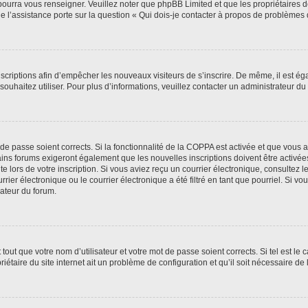
 pourra vous renseigner. Veuillez noter que phpBB Limited et que les propriétaires
ue l’assistance porte sur la question « Qui dois-je contacter à propos de problèmes 
inscriptions afin d’empêcher les nouveaux visiteurs de s’inscrire. De même, il est é
s souhaitez utiliser. Pour plus d’informations, veuillez contacter un administrateur du
t de passe soient corrects. Si la fonctionnalité de la COPPA est activée et que vous 
ains forums exigeront également que les nouvelles inscriptions doivent être activée
te lors de votre inscription. Si vous aviez reçu un courrier électronique, consultez l
r électronique ou le courrier électronique a été filtré en tant que pourriel. Si vo
rateur du forum.
out que votre nom d’utilisateur et votre mot de passe soient corrects. Si tel est le
iétaire du site internet ait un problème de configuration et qu’il soit nécessaire de l