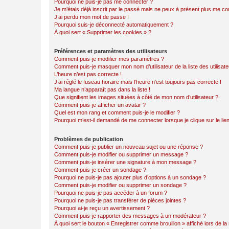
Pourquoi ne puis-je pas me connecter ?
Je m’étais déjà inscrit par le passé mais ne peux à présent plus me co
J’ai perdu mon mot de passe !
Pourquoi suis-je déconnecté automatiquement ?
À quoi sert « Supprimer les cookies » ?
Préférences et paramètres des utilisateurs
Comment puis-je modifier mes paramètres ?
Comment puis-je masquer mon nom d’utilisateur de la liste des utilisate
L’heure n’est pas correcte !
J’ai réglé le fuseau horaire mais l’heure n’est toujours pas correcte !
Ma langue n’apparaît pas dans la liste !
Que signifient les images situées à côté de mon nom d’utilisateur ?
Comment puis-je afficher un avatar ?
Quel est mon rang et comment puis-je le modifier ?
Pourquoi m’est-il demandé de me connecter lorsque je clique sur le lien 
Problèmes de publication
Comment puis-je publier un nouveau sujet ou une réponse ?
Comment puis-je modifier ou supprimer un message ?
Comment puis-je insérer une signature à mon message ?
Comment puis-je créer un sondage ?
Pourquoi ne puis-je pas ajouter plus d’options à un sondage ?
Comment puis-je modifier ou supprimer un sondage ?
Pourquoi ne puis-je pas accéder à un forum ?
Pourquoi ne puis-je pas transférer de pièces jointes ?
Pourquoi ai-je reçu un avertissement ?
Comment puis-je rapporter des messages à un modérateur ?
À quoi sert le bouton « Enregistrer comme brouillon » affiché lors de la 