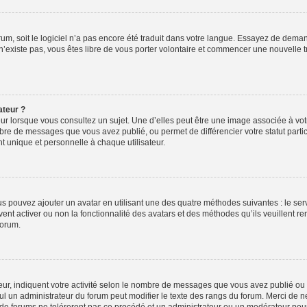
orum, soit le logiciel n’a pas encore été traduit dans votre langue. Essayez de deman
 n’existe pas, vous êtes libre de vous porter volontaire et commencer une nouvelle t
ateur ?
ur lorsque vous consultez un sujet. Une d’elles peut être une image associée à vo
mbre de messages que vous avez publié, ou permet de différencier votre statut parti
 unique et personnelle à chaque utilisateur.
ous pouvez ajouter un avatar en utilisant une des quatre méthodes suivantes : le serv
ent activer ou non la fonctionnalité des avatars et des méthodes qu’ils veuillent ren
forum.
ur, indiquent votre activité selon le nombre de messages que vous avez publié ou id
eul un administrateur du forum peut modifier le texte des rangs du forum. Merci de 