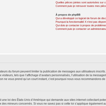
Quelles pièces jointes sont autorisées sur 
Comment puis-je retrouver toutes mes pièce
À propos de phpBB
Qui a développé ce logiciel de forum de dis
Pourquoi la fonctionnalité X n’est pas dispon
Qui dois-je contacter à propos de problèmes
Comment puis-je contacter un administrateu
trateurs du forum peuvent limiter la publication de messages aux utilisateurs inscri
visiteurs, tels que l’affichage d’avatars personnalisés, l’utilisation de la messager
ription ne vous prend qu’un court instant, c’est pourquoi nous vous recommandons de l
t une loi des États-Unis d’Amérique qui demande aux sites internet collectant pot
 des mineurs concernés. Si vous ne savez pas si cette loi s’applique également au