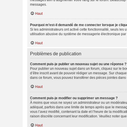
messages afin d’augmenter votre rang sur le forum. Beaucoup 
messages.
Haut
Pourquoi m’est-il demandé de me connecter lorsque je clique s
Si les administrateurs ont activé cette fonctionnalité, seuls le
utilisation abusive du système de messagerie électronique par d
Haut
Problèmes de publication
Comment puis-je publier un nouveau sujet ou une réponse ?
Pour publier un nouveau sujet dans un forum, cliquez sur le b
d’être inscrit avant de pouvoir rédiger un message. Sur chaque
dans ce forum, vous pouvez transférer des pièces jointes dans 
Haut
Comment puis-je modifier ou supprimer un message ?
À moins que vous ne soyez un administrateur ou un modérateu
adéquat, parfois dans une limite de temps après que le message
vous l’avez modifié, contenant la date et l’heure de la modificat
raison discrète concernant leur modification. Veuillez noter q
Haut