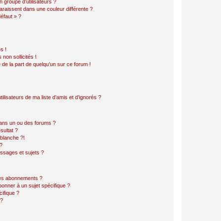
 groupe d’utilisateurs ?
araissent dans une couleur différente ?
défaut » ?
s !
non sollicités !
e de la part de quelqu’un sur ce forum !
lisateurs de ma liste d’amis et d’ignorés ?
ans un ou des forums ?
sultat ?
blanche ?!
?
ssages et sujets ?
t les abonnements ?
onner à un sujet spécifique ?
ifique ?
 ?