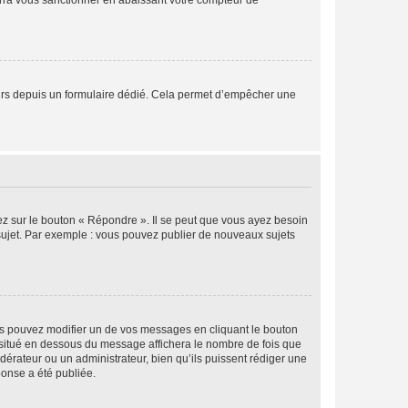
rra vous sanctionner en abaissant votre compteur de
sateurs depuis un formulaire dédié. Cela permet d’empêcher une
ez sur le bouton « Répondre ». Il se peut que vous ayez besoin
 sujet. Par exemple : vous pouvez publier de nouveaux sujets
s pouvez modifier un de vos messages en cliquant le bouton
e situé en dessous du message affichera le nombre de fois que
modérateur ou un administrateur, bien qu’ils puissent rédiger une
ponse a été publiée.