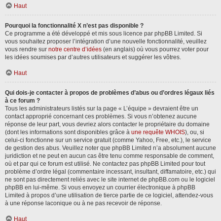
Haut
Pourquoi la fonctionnalité X n’est pas disponible ?
Ce programme a été développé et mis sous licence par phpBB Limited. Si
vous souhaitez proposer l’intégration d’une nouvelle fonctionnalité, veuillez
vous rendre sur
notre centre d’idées
(en anglais) où vous pourrez voter pour
les idées soumises par d’autres utilisateurs et suggérer les vôtres.
Haut
Qui dois-je contacter à propos de problèmes d’abus ou d’ordres légaux liés
à ce forum ?
Tous les administrateurs listés sur la page « L’équipe » devraient être un
contact approprié concernant ces problèmes. Si vous n’obtenez aucune
réponse de leur part, vous devriez alors contacter le propriétaire du domaine
(dont les informations sont disponibles grâce à
une requête WHOIS
), ou, si
celui-ci fonctionne sur un service gratuit (comme Yahoo, Free, etc.), le service
de gestion des abus. Veuillez noter que phpBB Limited n’a absolument aucune
juridiction et ne peut en aucun cas être tenu comme responsable de comment,
où et par qui ce forum est utilisé. Ne contactez pas phpBB Limited pour tout
problème d’ordre légal (commentaire incessant, insultant, diffamatoire, etc.) qui
ne sont pas directement reliés avec le site internet de phpBB.com ou le logiciel
phpBB en lui-même. Si vous envoyez un courrier électronique à phpBB
Limited à propos d’une utilisation de tierce partie de ce logiciel, attendez-vous
à une réponse laconique ou à ne pas recevoir de réponse.
Haut