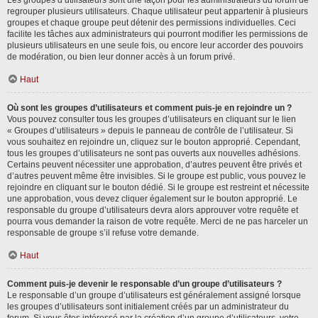
Les groupes d’utilisateurs sont une façon pour les administrateurs du forum de
regrouper plusieurs utilisateurs. Chaque utilisateur peut appartenir à plusieurs
groupes et chaque groupe peut détenir des permissions individuelles. Ceci
facilite les tâches aux administrateurs qui pourront modifier les permissions de
plusieurs utilisateurs en une seule fois, ou encore leur accorder des pouvoirs
de modération, ou bien leur donner accès à un forum privé.
Haut
Où sont les groupes d’utilisateurs et comment puis-je en rejoindre un ?
Vous pouvez consulter tous les groupes d’utilisateurs en cliquant sur le lien
« Groupes d’utilisateurs » depuis le panneau de contrôle de l’utilisateur. Si
vous souhaitez en rejoindre un, cliquez sur le bouton approprié. Cependant,
tous les groupes d’utilisateurs ne sont pas ouverts aux nouvelles adhésions.
Certains peuvent nécessiter une approbation, d’autres peuvent être privés et
d’autres peuvent même être invisibles. Si le groupe est public, vous pouvez le
rejoindre en cliquant sur le bouton dédié. Si le groupe est restreint et nécessite
une approbation, vous devez cliquer également sur le bouton approprié. Le
responsable du groupe d’utilisateurs devra alors approuver votre requête et
pourra vous demander la raison de votre requête. Merci de ne pas harceler un
responsable de groupe s’il refuse votre demande.
Haut
Comment puis-je devenir le responsable d’un groupe d’utilisateurs ?
Le responsable d’un groupe d’utilisateurs est généralement assigné lorsque
les groupes d’utilisateurs sont initialement créés par un administrateur du